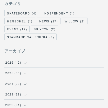
カテゴリ
SKATEBOARD
(
4
)
INDEPENDENT
(
1
)
HERSCHEL
(
1
)
NEWS
(
27
)
WILLOW
(
2
)
EVENT
(
17
)
BRIXTON
(
2
)
STANDARD CALIFORNIA
(
3
)
アーカイブ
2026
(
12
)
(
3
)
2025
(
30
)
(
1
)
(
5
)
2024
(
33
)
(
2
)
(
3
)
(
5
)
2023
(
28
)
(
1
)
(
2
)
(
1
)
(
3
)
2022
(
31
)