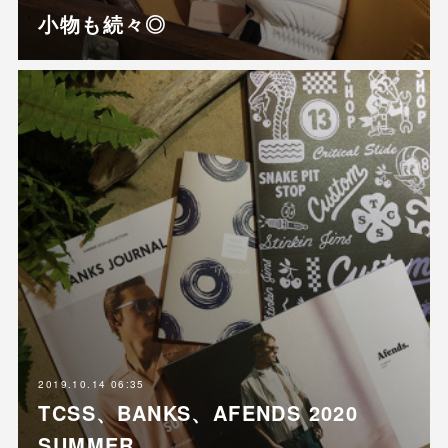
小物も続々◎
2019.10.14 06:35
TCSS、BANKS、AFENDS 2020
SUMMER