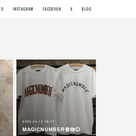
FO
INSTAGRAM
FACEBOOK
X
BLOG
2020.04.12 08:47
MAGICNUMBER春物◎